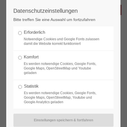
Datenschutzeinstellungen
Bitte treffen Sie eine Auswahl um fortzufahren
Erforderlich
LebensBlüte
Notwendige Cookies und Google Fonts zulassen
Wellness-Akademie in Telfs
damit die Website korrekt funktioniert
Wenn ein Wellnessbereich nicht an die Anforderungen der
Komfort
Es werden notwendige Cookies, Google Fonts,
verkaufbaren Zielgruppe ausgerichtet ist, dann kann er
Google Maps, OpenStreetMap und Youtube
auch nicht profitabel geführt werden.
geladen
Wir haben den Wellnesstrend von Anfang an miterlebt und
Statistik
wissen genau, was zeitgemäß ist und vor allen Dingen, wie
Es werden notwendige Cookies, Google Fonts,
Google Maps, OpenStreetMap, Youtube und
man damit auch den Wellness-Gast mit gewissen
Google Analytics geladen
Neuheiten begeistern kann. Nach verkaufbaren Kriterien
planen. Mitarbeitersuche und Ausbildung inklusive. Unsere
Wellness-Akademie in Telfs mit hauseigenen Schau- und