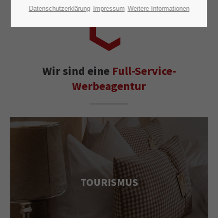
Datenschutzerklärung
Impressum
Weitere Informationen
Wir sind eine
Full-Service-
Werbeagentur
TOURISMUS