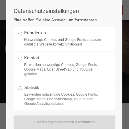
Datenschutzeinstellungen
Bitte treffen Sie eine Auswahl um fortzufahren
Erforderlich
Notwendige Cookies und Google Fonts zulassen
damit die Website korrekt funktioniert
Komfort
Wir sehen gute Werbung als Investition.
Es werden notwendige Cookies, Google Fonts,
Google Maps, OpenStreetMap und Youtube
Für Heute. Für Morgen. Für die Zukunft.
geladen
Statistik
Es werden notwendige Cookies, Google Fonts,
Google Maps, OpenStreetMap, Youtube und
Google Analytics geladen